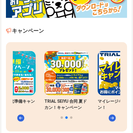
キャンペーン
-PAYお盆準備キャン
TRIAL SEIYU 合同 夏ド
マイレージキャン
ン
カン！キャンペーン
ン！