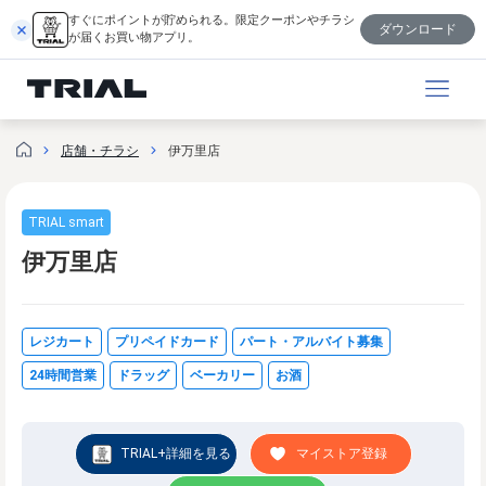
内
すぐにポイントが貯められる。限定クーポンやチラシ
ダウンロード
容
が届くお買い物アプリ。
を
ス
キ
ッ
店舗・チラシ
伊万里店
プ
TRIAL smart
伊万里店
レジカート
プリペイドカード
パート・アルバイト募集
24時間営業
ドラッグ
ベーカリー
お酒
TRIAL+詳細を見る
マイストア登録