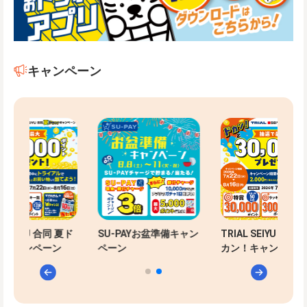
キャンペーン
-PAYお盆準備キャン
TRIAL SEIYU 合同 夏ド
SU-PAYお盆準備
ン
カン！キャンペーン
ペーン