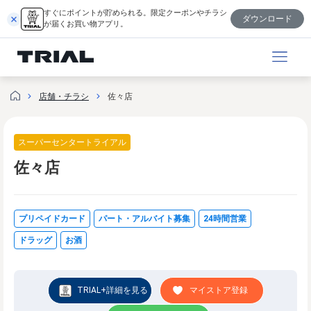
内
すぐにポイントが貯められる。限定クーポンやチラシ
ダウンロード
容
が届くお買い物アプリ。
を
ス
キ
ッ
店舗・チラシ
佐々店
プ
スーパーセンタートライアル
佐々店
プリペイドカード
パート・アルバイト募集
24時間営業
ドラッグ
お酒
TRIAL+詳細を見る
マイストア登録