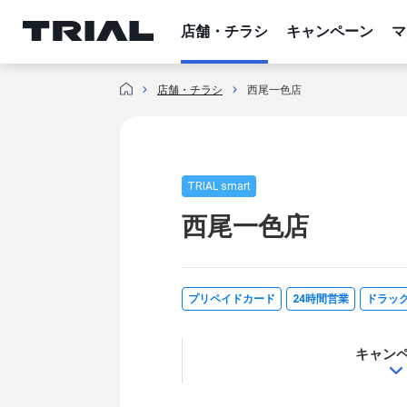
内
容
店舗・チラシ
キャンペーン
マ
を
ス
店舗・チラシ
西尾一色店
キ
ッ
プ
TRIAL smart
西尾一色店
プリペイドカード
24時間営業
ドラッ
キャン