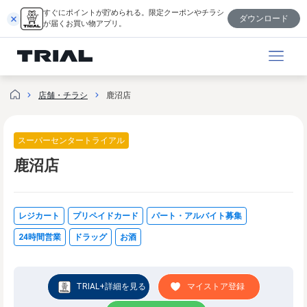
内
すぐにポイントが貯められる。限定クーポンやチラシ
ダウンロード
容
が届くお買い物アプリ。
を
ス
キ
ッ
店舗・チラシ
鹿沼店
プ
スーパーセンタートライアル
鹿沼店
レジカート
プリペイドカード
パート・アルバイト募集
24時間営業
ドラッグ
お酒
TRIAL+詳細を見る
マイストア登録