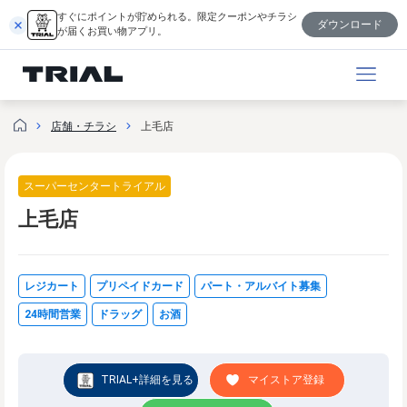
内
すぐにポイントが貯められる。限定クーポンやチラシ
ダウンロード
容
が届くお買い物アプリ。
を
ス
キ
ッ
店舗・チラシ
上毛店
プ
スーパーセンタートライアル
上毛店
レジカート
プリペイドカード
パート・アルバイト募集
24時間営業
ドラッグ
お酒
TRIAL+詳細を見る
マイストア登録