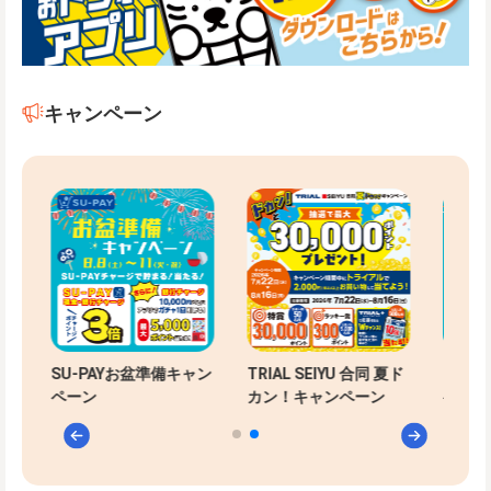
キャンペーン
-PAYお盆準備キャン
TRIAL SEIYU 合同 夏ド
SU-PAYお盆準備
ン
カン！キャンペーン
ペーン