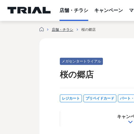
内
容
店舗・チラシ
キャンペーン
マ
を
ス
店舗・チラシ
桜の郷店
キ
ッ
プ
メガセンタートライアル
桜の郷店
レジカート
プリペイドカード
パート
キャン