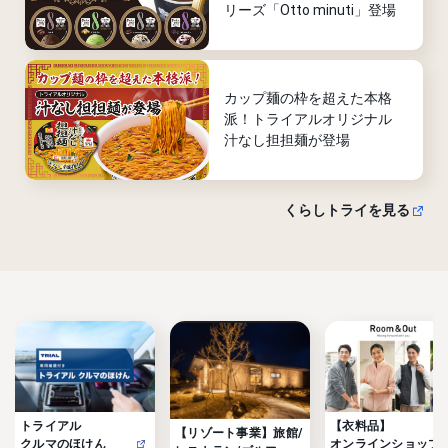
リーズ「Otto minuti」登場
カップ麺の枠を超えた本格
派！トライアルオリジナル
汁なし担担麺が登場
くらしトライを見る
トライアル

【衣料品】

【リゾート事業】旅館/
クルマのほけん
オンラインショップ