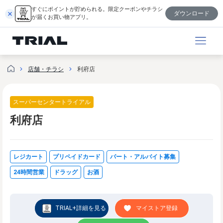
内
すぐにポイントが貯められる。限定クーポンやチラシ
ダウンロード
容
が届くお買い物アプリ。
を
ス
キ
ッ
店舗・チラシ
利府店
プ
スーパーセンタートライアル
利府店
レジカート
プリペイドカード
パート・アルバイト募集
24時間営業
ドラッグ
お酒
TRIAL+詳細を見る
マイストア登録