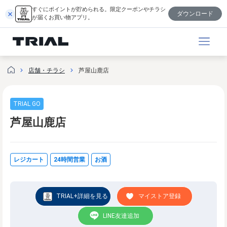
内
すぐにポイントが貯められる。限定クーポンやチラシ
ダウンロード
容
が届くお買い物アプリ。
を
ス
キ
ッ
店舗・チラシ
芦屋山鹿店
プ
TRIAL GO
芦屋山鹿店
レジカート
24時間営業
お酒
TRIAL+詳細を見る
マイストア登録
LINE友達追加