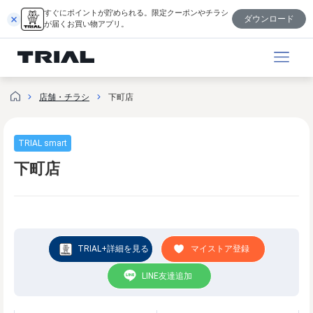
内
すぐにポイントが貯められる。限定クーポンやチラシ
ダウンロード
容
が届くお買い物アプリ。
を
ス
キ
ッ
店舗・チラシ
下町店
プ
TRIAL smart
下町店
TRIAL+詳細を見る
マイストア登録
LINE友達追加