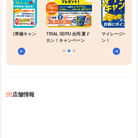
-PAYお盆準備キャン
TRIAL SEIYU 合同 夏ド
マイレージキャン
ン
カン！キャンペーン
ン！
店舗情報