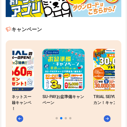
キャンペーン
イアルネットスー
SU-PAYお盆準備キャン
TRIAL SEIYU 合同
事前登録キャンペ
ペーン
カン！キャンペー
実施中！