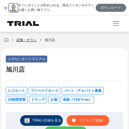
内
すぐにポイントが貯められる。限定クーポンやチラシ
ダウンロード
容
が届くお買い物アプリ。
を
ス
キ
ッ
店舗・チラシ
旭川店
プ
メガセンタートライアル
旭川店
レジカート
プリペイドカード
パート・アルバイト募集
24時間営業
ドラッグ
お酒
免税（TAX-Free）
TRIAL+詳細を見る
マイストア登録