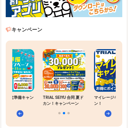
キャンペーン
-PAYお盆準備キャン
TRIAL SEIYU 合同 夏ド
マイレージキャン
ン
カン！キャンペーン
ン！