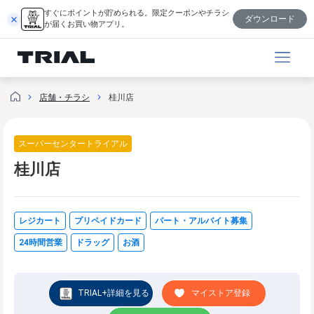
内
すぐにポイントが貯められる。限定クーポンやチラシ
ダウンロード
容
が届くお買い物アプリ。
を
ス
キ
ッ
店舗・チラシ
桂川店
プ
スーパーセンタートライアル
桂川店
レジカート
プリペイドカード
パート・アルバイト募集
24時間営業
ドラッグ
お酒
TRIAL+詳細を見る
マイストア登録