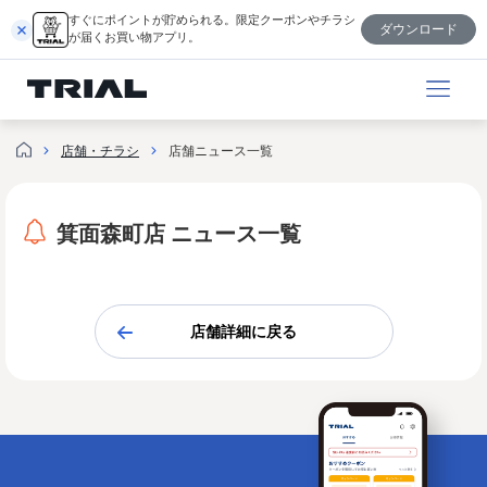
内
すぐにポイントが貯められる。限定クーポンやチラシ
ダウンロード
容
が届くお買い物アプリ。
を
ス
キ
ッ
店舗・チラシ
店舗ニュース一覧
プ
箕面森町店 ニュース一覧
店舗詳細に戻る