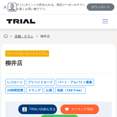
内
すぐにポイントが貯められる。限定クーポンやチラシ
ダウンロード
容
が届くお買い物アプリ。
を
ス
キ
ッ
店舗・チラシ
柳井店
プ
スーパーセンタートライアル
柳井店
レジカート
プリペイドカード
パート・アルバイト募集
24時間営業
ドラッグ
お酒
免税（TAX-Free）
TRIAL+詳細を見る
マイストア登録