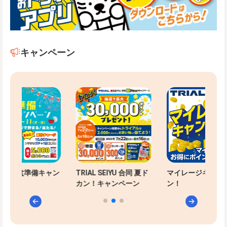
キャンペーン
-PAYお盆準備キャン
TRIAL SEIYU 合同 夏ド
マイレージキャン
ン
カン！キャンペーン
ン！