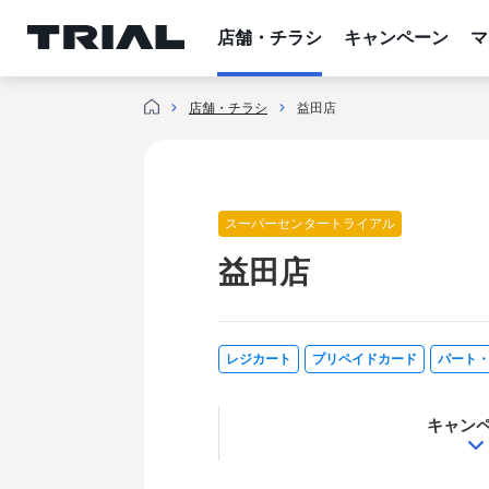
内
容
店舗・チラシ
キャンペーン
マ
を
ス
店舗・チラシ
益田店
キ
ッ
プ
スーパーセンタートライアル
益田店
レジカート
プリペイドカード
パート
キャン