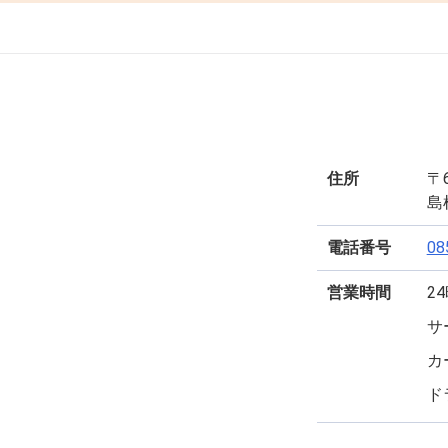
住所
〒6
島
電話番号
08
営業時間
2
サ
カ
ド