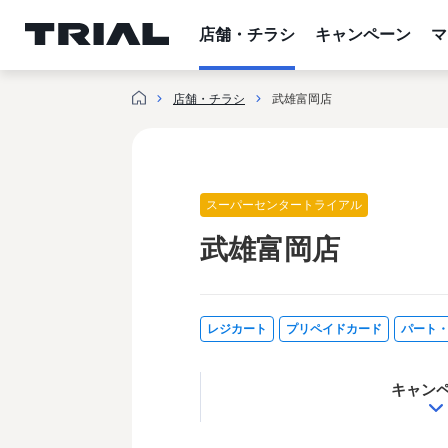
内
容
店舗・チラシ
キャンペーン
マ
を
ス
店舗・チラシ
武雄富岡店
キ
ッ
プ
スーパーセンタートライアル
武雄富岡店
レジカート
プリペイドカード
パート
キャン