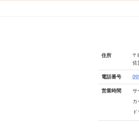
住所
〒8
佐
電話番号
09
営業時間
サ
カ
ド