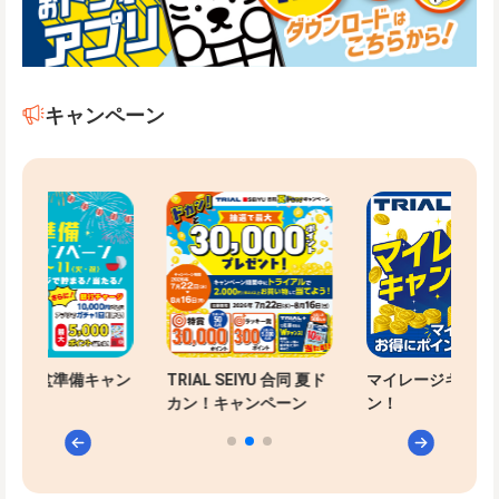
キャンペーン
-PAYお盆準備キャン
TRIAL SEIYU 合同 夏ド
マイレージキャン
ン
カン！キャンペーン
ン！