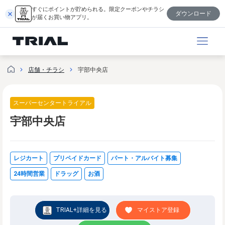
内
すぐにポイントが貯められる。限定クーポンやチラシ
ダウンロード
容
が届くお買い物アプリ。
を
ス
キ
ッ
店舗・チラシ
宇部中央店
プ
スーパーセンタートライアル
宇部中央店
レジカート
プリペイドカード
パート・アルバイト募集
24時間営業
ドラッグ
お酒
TRIAL+詳細を見る
マイストア登録