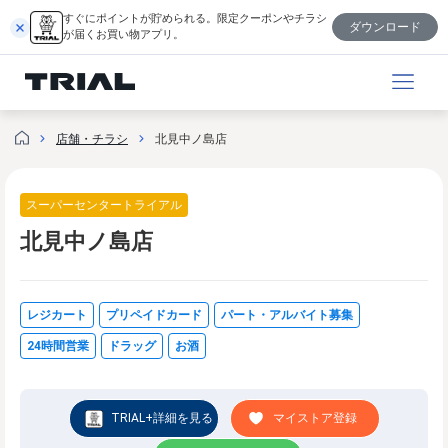
内
すぐにポイントが貯められる。限定クーポンやチラシ
ダウンロード
容
が届くお買い物アプリ。
を
ス
キ
ッ
店舗・チラシ
北見中ノ島店
プ
スーパーセンタートライアル
北見中ノ島店
レジカート
プリペイドカード
パート・アルバイト募集
24時間営業
ドラッグ
お酒
TRIAL+詳細を見る
マイストア登録