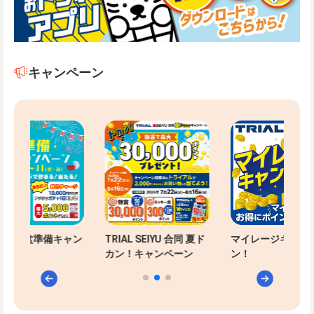
キャンペーン
-PAYお盆準備キャン
TRIAL SEIYU 合同 夏ド
マイレージキャン
ン
カン！キャンペーン
ン！