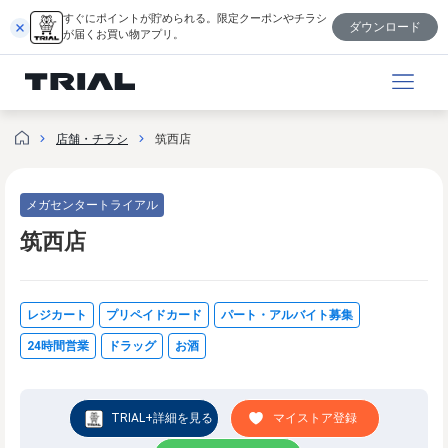
内
すぐにポイントが貯められる。限定クーポンやチラシ
ダウンロード
容
が届くお買い物アプリ。
を
ス
キ
ッ
店舗・チラシ
筑西店
プ
メガセンタートライアル
筑西店
レジカート
プリペイドカード
パート・アルバイト募集
24時間営業
ドラッグ
お酒
TRIAL+詳細を見る
マイストア登録