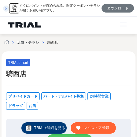
内
すぐにポイントが貯められる。限定クーポンやチラシ
ダウンロード
容
が届くお買い物アプリ。
を
ス
キ
ッ
店舗・チラシ
騎西店
プ
TRIALsmart
騎西店
プリペイドカード
パート・アルバイト募集
24時間営業
ドラッグ
お酒
TRIAL+詳細を見る
マイストア登録