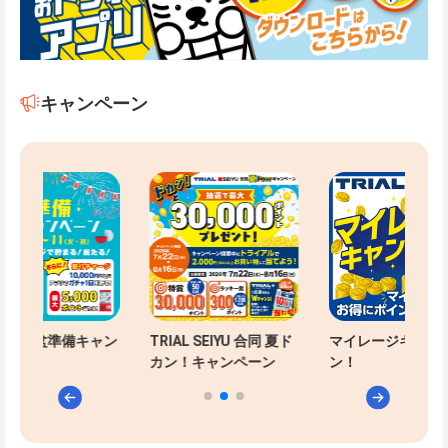
キャンペーン
-PAYお盆準備キャン
TRIAL SEIYU 合同 夏ド
マイレージキャン
ン
カン！キャンペーン
ン！