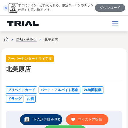
内
すぐにポイントが貯められる。限定クーポンやチラシ
ダウンロード
容
が届くお買い物アプリ。
を
ス
キ
ッ
店舗・チラシ
北美原店
プ
スーパーセンタートライアル
北美原店
プリペイドカード
パート・アルバイト募集
24時間営業
ドラッグ
お酒
TRIAL+詳細を見る
マイストア登録