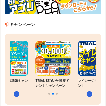
キャンペーン
-PAYお盆準備キャン
TRIAL SEIYU 合同 夏ド
マイレージキャン
ン
カン！キャンペーン
ン！