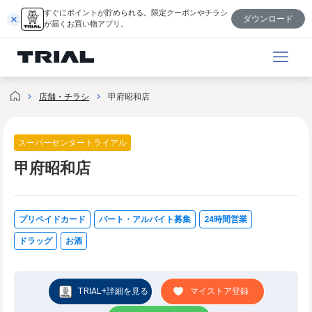
内
すぐにポイントが貯められる。限定クーポンやチラシ
ダウンロード
容
が届くお買い物アプリ。
を
ス
キ
ッ
店舗・チラシ
甲府昭和店
プ
スーパーセンタートライアル
甲府昭和店
プリペイドカード
パート・アルバイト募集
24時間営業
ドラッグ
お酒
TRIAL+詳細を見る
マイストア登録