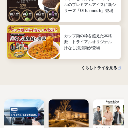
ルのプレミアムアイスに新シ
リーズ「Otto minuti」登場
カップ麺の枠を超えた本格
派！トライアルオリジナル
汁なし担担麺が登場
くらしトライを見る