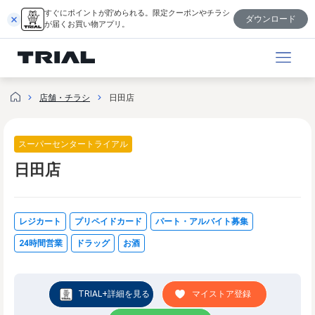
内
すぐにポイントが貯められる。限定クーポンやチラシ
ダウンロード
容
が届くお買い物アプリ。
を
ス
キ
ッ
店舗・チラシ
日田店
プ
スーパーセンタートライアル
日田店
レジカート
プリペイドカード
パート・アルバイト募集
24時間営業
ドラッグ
お酒
TRIAL+詳細を見る
マイストア登録