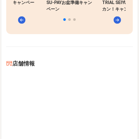
-PAYお盆準備キャン
TRIAL SEIYU 合同 夏ド
マイレージキャン
ン
カン！キャンペーン
ン！
店舗情報