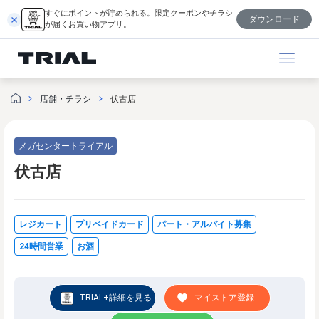
内
すぐにポイントが貯められる。限定クーポンやチラシ
ダウンロード
容
が届くお買い物アプリ。
を
ス
キ
ッ
店舗・チラシ
伏古店
プ
メガセンタートライアル
伏古店
レジカート
プリペイドカード
パート・アルバイト募集
24時間営業
お酒
TRIAL+詳細を見る
マイストア登録