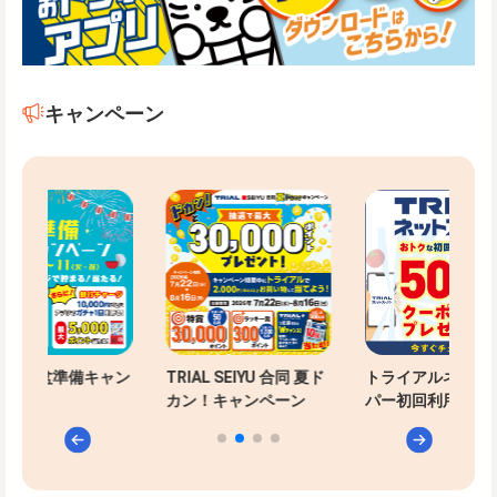
キャンペーン
-PAYお盆準備キャン
TRIAL SEIYU 合同 夏ド
トライアルネット
ン
カン！キャンペーン
パー初回利用特典