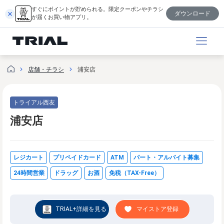
内
すぐにポイントが貯められる。限定クーポンやチラシ
ダウンロード
容
が届くお買い物アプリ。
を
ス
キ
ッ
店舗・チラシ
浦安店
プ
トライアル西友
浦安店
レジカート
プリペイドカード
ATM
パート・アルバイト募集
24時間営業
ドラッグ
お酒
免税（TAX-Free）
TRIAL+詳細を見る
マイストア登録