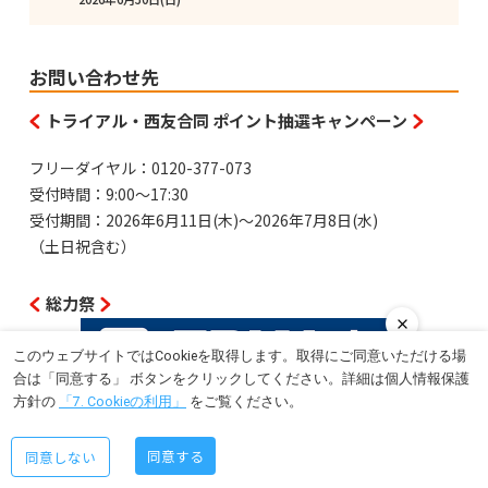
お問い合わせ先
トライアル・西友合同 ポイント抽選キャンペーン
フリーダイヤル：0120-377-073
受付時間：9:00～17:30
受付期間：2026年6月11日(木)～2026年7月8日(水)
（土日祝含む）
総力祭
フリーダイヤル：0120-033-559
このウェブサイトではCookieを取得します。取得にご同意いただける場
受付時間：9:00～22:00
合は「同意する」 ボタンをクリックしてください。詳細は個人情報保護
受付期間：年中無休
方針の
「7. Cookieの利用」
をご覧ください。
同意する
同意しない
トライアル・西友合同 ポイント抽選キャンペーンと総力祭は
6
月25日(木)〜7月5日(日)
まで！