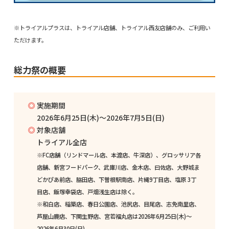
※トライアルプラスは、トライアル店舗、トライアル西友店舗のみ、ご利用い
ただけます。
総力祭の概要
実施期間
2026年6月25日(木)～2026年7月5日(日)
対象店舗
トライアル全店
※FC店舗（リンドマール店、本渡店、牛深店）、グロッサリア各
店舗、新宮フードパーク、武庫川店、金木店、曰佐店、大野城ま
どかぴあ前店、脇田店、下曽根駅南店、片縄9丁目店、塩原 3丁
目店、飯塚幸袋店、戸畑浅生店は除く。
※和白店、稲築店、春日公園店、池尻店、目尾店、志免南里店、
芦屋山鹿店、下関生野店、宮若福丸店は2026年6月25日(木)～
2026年6月30日(日)