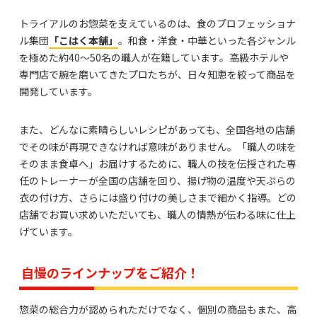
トライアルのお惣菜を支えているのは、食のプロフェッショナ
ル集団
「こはく本舗」
。和食・洋食・中華といった各ジャンル
を極めた約40～50名の職人が在籍しています。高級ホテルや
専門店で腕を磨いてきたプロたちが、日々知恵を絞って商品を
開発しています。
また、どんなに素晴らしいレシピがあっても、全国各地の店舗
でその味が再現できなければ意味がありません。「職人の味を
そのまま食卓へ」お届けするために、職人の技を伝授された専
任のトレーナーが全国の店舗を回り、揚げ物の温度や天ぷらの
衣の付け方、さらには盛り付けの美しさまで細かく指導。どの
店舗でお買い求めいただいても、職人の情熱が伝わる味に仕上
げています。
自慢のラインナップをご紹介！
惣菜の総合力が認められただけでなく、個別の商品もまた、高