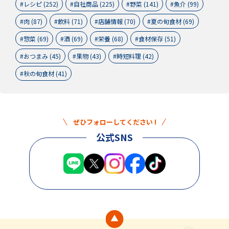
レシピ (252)
自社商品 (225)
野菜 (141)
魚介 (99)
肉 (87)
飲料 (71)
店舗情報 (70)
夏の旬食材 (69)
惣菜 (69)
酒 (69)
栄養 (68)
食材保存 (51)
おつまみ (45)
果物 (43)
時短料理 (42)
秋の旬食材 (41)
ぜひフォローしてください !
公式SNS