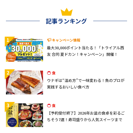
記事ランキング
1
キャンペーン情報
最大30,000ポイント当たる！「トライアル西
友 合同 夏ドカン！キャンペーン」開催！
2
食
ウナギは“温め方”で一味変わる！魚のプロが
実践するおいしい食べ方
3
食
【予約受付終了】2026年お盆の食卓を彩るご
ちそう7選！寿司盛りから人気スイーツまで