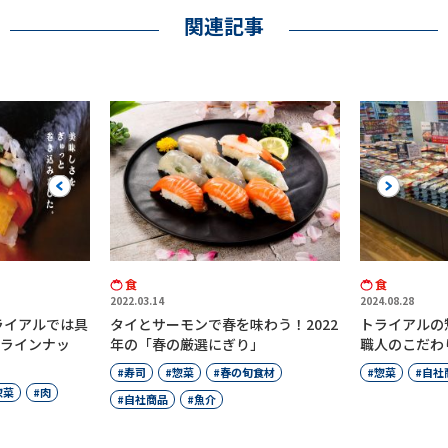
関連記事
Previous
Next
食
食
2024.08.28
2022.05.02
わう！2022
トライアルの惣菜はなぜおいしい？
ウナギやミズ
」
職人のこだわりを大公開！
ネタが満載！
旬食材
惣菜
自社商品
夏の旬食材
自社商品