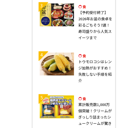
3
食
【予約受付終了】
2026年お盆の食卓を
彩るごちそう7選！
寿司盛りから人気ス
イーツまで
4
食
トウモロコシはレン
ジ加熱がおすすめ！
失敗しない手順を紹
介
5
食
累計販売数1,000万
個突破！クリームが
ぎっしり詰まったシ
ュークリームが驚き