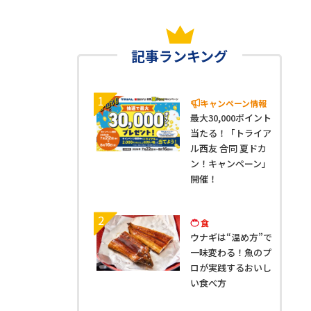
記事ランキング
1
キャンペーン情報
最大30,000ポイント
当たる！「トライア
ル西友 合同 夏ドカ
ン！キャンペーン」
開催！
2
食
ウナギは“温め方”で
一味変わる！魚のプ
ロが実践するおいし
い食べ方