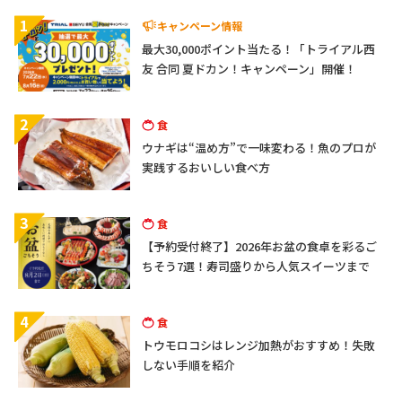
1
キャンペーン情報
最大30,000ポイント当たる！「トライアル西
友 合同 夏ドカン！キャンペーン」開催！
2
食
ウナギは“温め方”で一味変わる！魚のプロが
実践するおいしい食べ方
3
食
【予約受付終了】2026年お盆の食卓を彩るご
ちそう7選！寿司盛りから人気スイーツまで
4
食
トウモロコシはレンジ加熱がおすすめ！失敗
しない手順を紹介