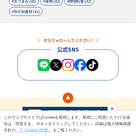
おつまみ (45)
果物 (43)
時短料理 (42)
秋の旬食材 (41)
ぜひフォローしてください !
公式SNS
このウェブサイトではCookieを取得します。取得にご同意いただける場
合は「同意する」 ボタンをクリックしてください。詳細は個人情報保護
食
ライフスタイル
トライアルとは
キャンペーン情報
運営会社
方針の
「7. Cookieの利用」
をご覧ください。