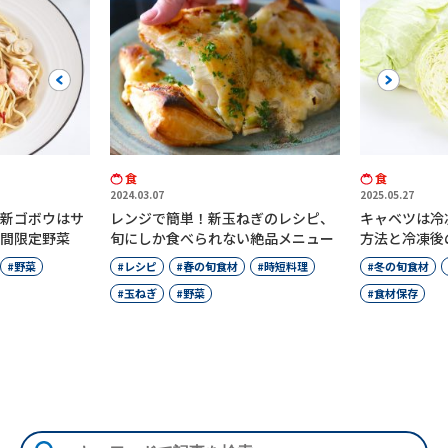
Previous
Next
食
食
2025.05.27
2026.04.
新玉ねぎのレシピ、
キャベツは冷凍してOK？適切な保存
スナッ
れない絶品メニュー
方法と冷凍後の活用レシピを紹介
くらい
介
旬食材
時短料理
冬の旬食材
春の旬食材
野菜
スナ
食材保存
春の