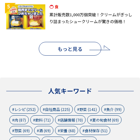
5
食
累計販売数1,000万個突破！クリームがぎっし
り詰まったシュークリームが驚きの価格！
もっと見る
人気キーワード
レシピ (252)
自社商品 (225)
野菜 (141)
魚介 (99)
肉 (87)
飲料 (71)
店舗情報 (70)
夏の旬食材 (69)
惣菜 (69)
酒 (69)
栄養 (68)
食材保存 (51)