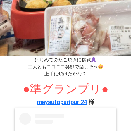
はじめてのたこ焼きに挑戦
二人ともニコニコ笑顔で楽しそう
上手に焼けたかな？
●準グランプリ
●
mayautopuripuri24
様