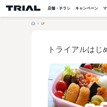
内
容
店舗・チラシ
キャンペーン
マ
を
ス
LP
キ
ッ
プ
トライアルはじ