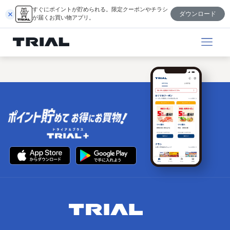
内
すぐにポイントが貯められる。限定クーポンやチラシ
ダウンロード
容
が届くお買い物アプリ。
を
ス
キ
ッ
プ