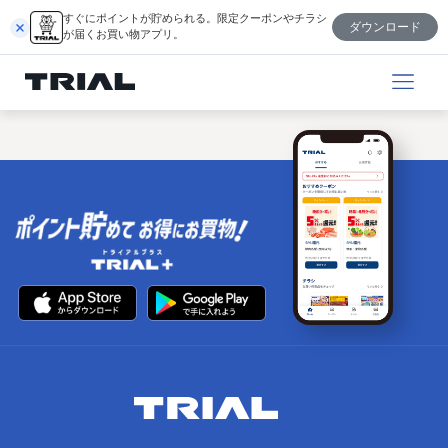
内
すぐにポイントが貯められる。限定クーポンやチラシ
ダウンロード
容
が届くお買い物アプリ。
を
ス
キ
ッ
プ