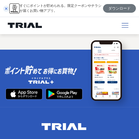
内
すぐにポイントが貯められる。限定クーポンやチラシ
ダウンロード
容
が届くお買い物アプリ。
を
ス
キ
ッ
プ