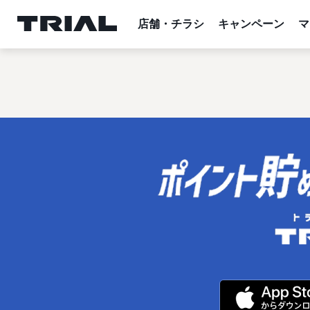
内
容
店舗・チラシ
キャンペーン
マ
を
ス
キ
ッ
プ