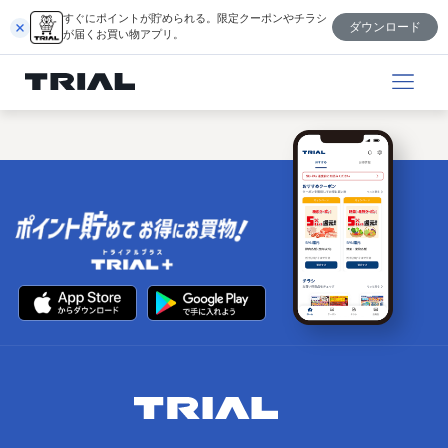
内
すぐにポイントが貯められる。限定クーポンやチラシ
ダウンロード
容
が届くお買い物アプリ。
を
ス
キ
ッ
プ