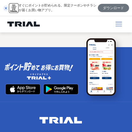
内
すぐにポイントが貯められる。限定クーポンやチラシ
ダウンロード
容
が届くお買い物アプリ。
を
ス
キ
ッ
プ