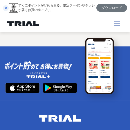
内
すぐにポイントが貯められる。限定クーポンやチラシ
ダウンロード
容
が届くお買い物アプリ。
を
ス
キ
ッ
プ