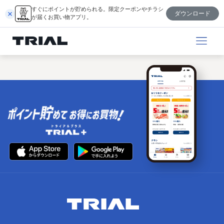
内
すぐにポイントが貯められる。限定クーポンやチラシ
ダウンロード
容
が届くお買い物アプリ。
を
ス
キ
ッ
プ