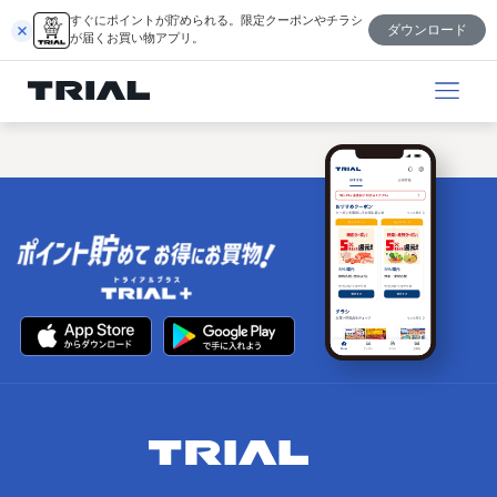
内
すぐにポイントが貯められる。限定クーポンやチラシ
ダウンロード
容
が届くお買い物アプリ。
を
ス
キ
ッ
プ