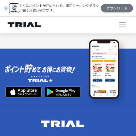
内
すぐにポイントが貯められる。限定クーポンやチラシ
ダウンロード
容
が届くお買い物アプリ。
を
ス
キ
ッ
プ