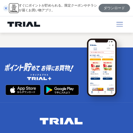
内
すぐにポイントが貯められる。限定クーポンやチラシ
ダウンロード
容
が届くお買い物アプリ。
を
ス
キ
ッ
プ