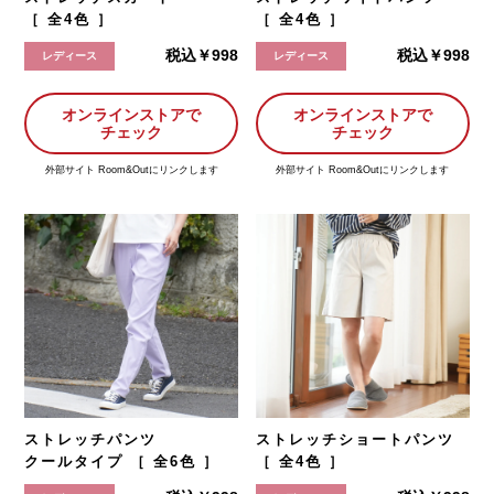
［ 全4色 ］
［ 全4色 ］
税込￥998
税込￥998
レディース
レディース
オンラインストアで
オンラインストアで
チェック
チェック
外部サイト Room&Outにリンクします
外部サイト Room&Outにリンクします
ストレッチパンツ
ストレッチショートパンツ
クールタイプ ［ 全6色 ］
［ 全4色 ］