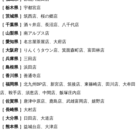
［ 栃木県 ］
宇都宮店
［ 茨城県 ］
筑西店、桜の郷店
［ 千葉県 ］
酒々井店、長沼店、八千代店
［ 山梨県 ］
南アルプス店
［ 愛知県 ］
名古屋茶屋店、大府店
［ 大阪府 ］
りんくうタウン店、箕面森町店、富田林店
［ 兵庫県 ］
三田店
［ 島根県 ］
浜田店
［ 香川県 ］
善通寺店
［ 福岡県 ］
北九州BP店、新宮店、筑後店、東篠崎店、田川店、大牟田
店、鞍手店、須恵店、中間店、飯塚庄内店
［ 佐賀県 ］
唐津中原店、鹿島店、武雄富岡店、嬉野店
［ 長崎県 ］
大村店
［ 大分県 ］
日田店、大道店
［ 熊本県 ］
益城台店、大津店