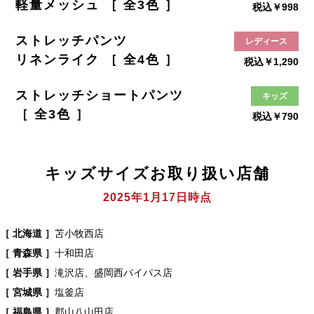
軽量メッシュ ［ 全3色 ］
税込￥998
ストレッチパンツ
レディース
リネンライク ［ 全4色 ］
税込￥1,290
ストレッチショートパンツ
キッズ
［ 全3色 ］
税込￥790
キッズサイズお取り扱い店舗
2025年1月17日時点
［ 北海道 ］
苫小牧西店
［ 青森県 ］
十和田店
［ 岩手県 ］
滝沢店、盛岡西バイパス店
［ 宮城県 ］
塩釜店
［ 福島県 ］
郡山八山田店