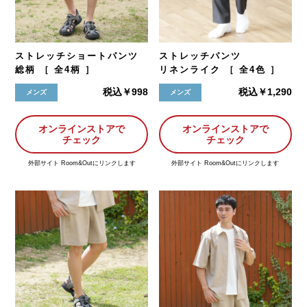
ストレッチショートパンツ
ストレッチパンツ
総柄 ［ 全4柄 ］
リネンライク ［ 全4色 ］
税込￥998
税込￥1,290
メンズ
メンズ
オンラインストアで
オンラインストアで
チェック
チェック
外部サイト Room&Outにリンクします
外部サイト Room&Outにリンクします